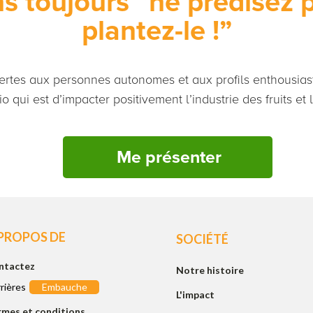
s toujours “ne prédisez pa
plantez-le !”
ertes aux personnes autonomes et aux profils enthousiast
o qui est d’impacter positivement l’industrie des fruits et
Me présenter
 PROPOS DE
SOCIÉTÉ
ntactez
Notre histoire
rières
Embauche
L'impact
rmes et conditions