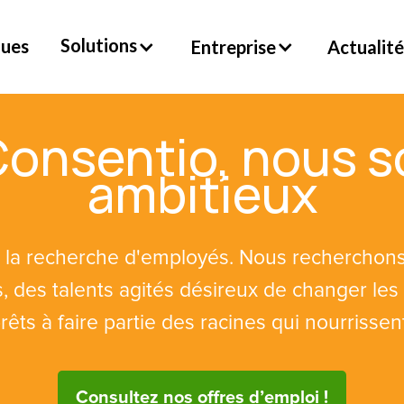
Solutions
ques
Entreprise
Actualité
Consentio, nous 
ambitieux
la recherche d'employés. Nous recherchons 
des talents agités désireux de changer les 
rêts à faire partie des racines qui nourrisse
Consultez nos offres d’emploi !