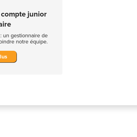
 compte junior
aire
 : un gestionnaire de
oindre notre équipe.
plus
z pas d'ouverture qui v